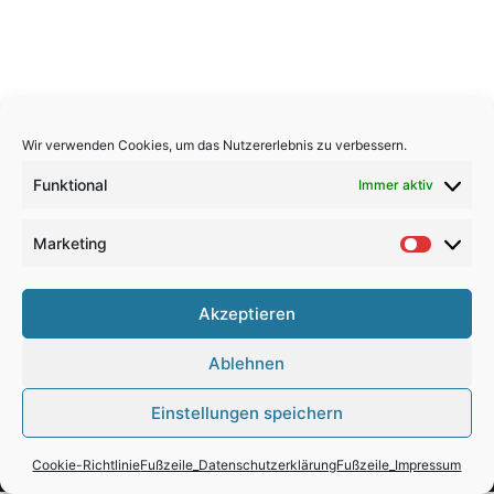
https://wupperinst.org/themen/kreislaufwirtschaft
Wir verwenden Cookies, um das Nutzererlebnis zu verbessern.
Funktional
Immer aktiv
Marketing
Market
Kontakt
Akzeptieren
Datenschutz
Ablehnen
Impressum
Einstellungen speichern
Cookie-Richtlinie
Fußzeile_Datenschutzerklärung
Fußzeile_Impressum