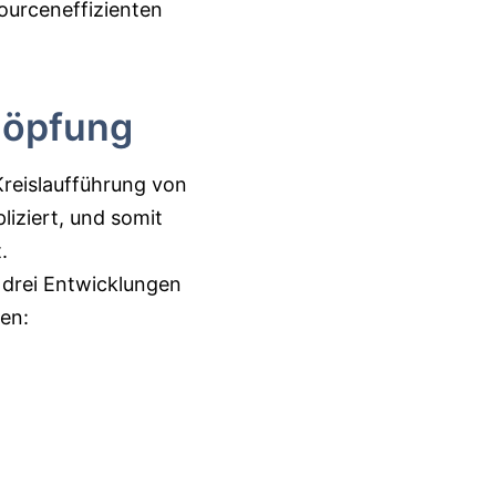
ourceneffizienten
chöpfung
Kreislaufführung von
iziert, und somit
.
 drei Entwicklungen
en: