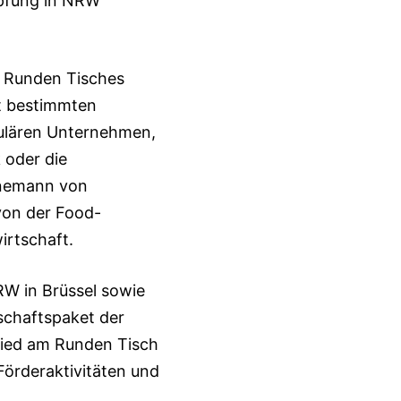
öpfung in NRW
s Runden Tisches
t bestimmten
ulären Unternehmen,
 oder die
ünnemann von
von der Food-
irtschaft.
RW in Brüssel sowie
schaftspaket der
glied am Runden Tisch
örderaktivitäten und