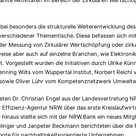
hlte Aktivitäten im Bereich der Zirkulären Wertsch
bei besonders die strukturelle Weiterentwicklung de
verschiedener Thementische. Diese befassen sich mi
er Messung von Zirkulärer Wertschöpfung oder zirk
weise aber auch auf einzelne Branchen, wie Elektronik
. Vorgestellt wurden die Initiativen durch Ulrike K
nning Wilts vom Wuppertal Institut, Norbert Reichl 
ve sowie Oliver Lühr vom Kompetenznetzwerk Umweltw
eten Dr. Christian Engel aus der Landesvertretung N
 Effizienz-Agentur NRW über das erste Kreislaufwirt
hinaus stellte sich mit der NRW.Bank ein neues Mit
linger und Janpeter Beckmann berichteten über die F
ote für nachhaltigkeitsorientierte Unternehmen.