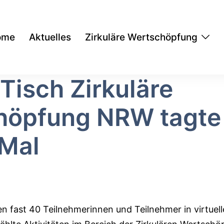
ome
Aktuelles
Zirkuläre Wertschöpfung
Tisch Zirkuläre
höpfung NRW tagte
 Mal
 fast 40 Teilnehmerinnen und Teilnehmer in virtue