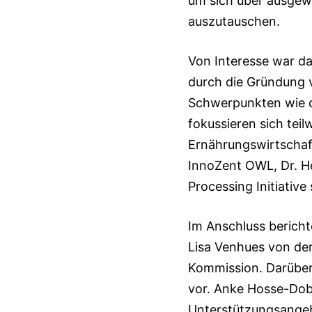
um sich über ausgewä
auszutauschen.
Von Interesse war da
durch die Gründung 
Schwerpunkten wie d
fokussieren sich teil
Ernährungswirtschaft
InnoZent OWL, Dr. He
Processing Initiati
Im Anschluss bericht
Lisa Venhues von der
Kommission. Darüber 
vor. Anke Hosse-Dob
Unterstützungsangeb