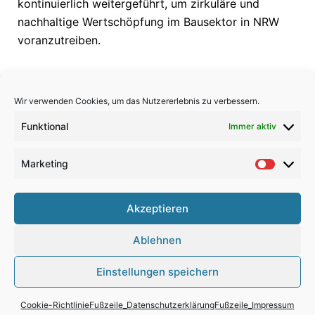
kontinuierlich weitergeführt, um zirkuläre und
nachhaltige Wertschöpfung im Bausektor in NRW
voranzutreiben.
Wir verwenden Cookies, um das Nutzererlebnis zu verbessern.
Funktional
Immer aktiv
Marketing
Market
Kontakt
Akzeptieren
Datenschutz
Ablehnen
Impressum
Einstellungen speichern
Cookie-Richtlinie
Fußzeile_Datenschutzerklärung
Fußzeile_Impressum