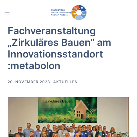
Zum
Inhalt
Menü
springen
umschalten
Fachveranstaltung
„Zirkuläres Bauen“ am
Innovationsstandort
:metabolon
20. NOVEMBER 2023
AKTUELLES