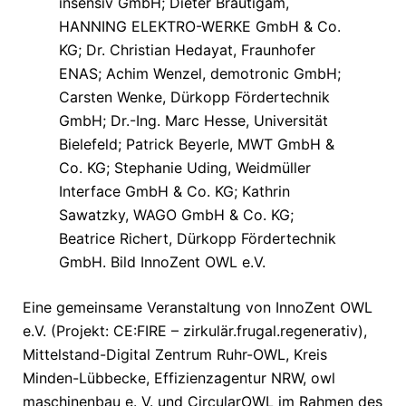
insensiv GmbH; Dieter Bräutigam,
HANNING ELEKTRO-WERKE GmbH & Co.
KG; Dr. Christian Hedayat, Fraunhofer
ENAS; Achim Wenzel, demotronic GmbH;
Carsten Wenke, Dürkopp Fördertechnik
GmbH; Dr.-Ing. Marc Hesse, Universität
Bielefeld; Patrick Beyerle, MWT GmbH &
Co. KG; Stephanie Uding, Weidmüller
Interface GmbH & Co. KG; Kathrin
Sawatzky, WAGO GmbH & Co. KG;
Beatrice Richert, Dürkopp Fördertechnik
GmbH. Bild InnoZent OWL e.V.
Eine gemeinsame Veranstaltung von InnoZent OWL
e.V. (Projekt: CE:FIRE – zirkulär.frugal.regenerativ),
Mittelstand-Digital Zentrum Ruhr-OWL, Kreis
Minden-Lübbecke, Effizienzagentur NRW, owl
maschinenbau e. V. und CircularOWL im Rahmen des