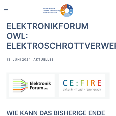
Zum
Inhalt
Menü
springen
umschalten
ELEKTRONIKFORUM
OWL:
ELEKTROSCHROTTVERWE
13. JUNI 2024
AKTUELLES
WIE KANN DAS BISHERIGE ENDE