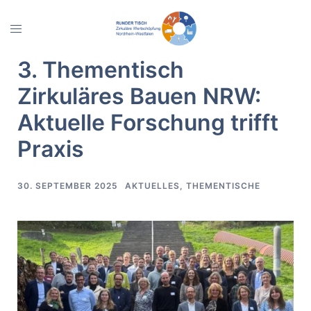
Zum
Inhalt
Menü
springen
umschalten
3. Thementisch
Zirkuläres Bauen NRW:
Aktuelle Forschung trifft
Praxis
30. SEPTEMBER 2025
AKTUELLES
,
THEMENTISCHE